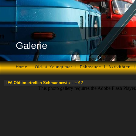
Galerie
Home
I
Old- & Youngtimer
I
Fahrzeuge
I
Aktivitäten
IFA Oldtimertreffen Schmannewitz
- 20
12