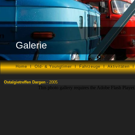
Galerie
Home
I
Old- & Youngtimer
I
Fahrzeuge
I
Aktivitäten
Ostalgietreffen Dargen
- 2005