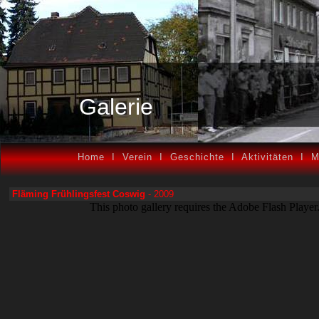
Galerie
Home
I
Verein
I
Geschichte
I
Aktivitäten
I
M
Fläming Frühlingsfest Coswig
- 2009