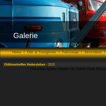
Galerie
Home
I
Old- & Youngtimer
I
Fahrzeuge
I
Aktivitäten
Oldtimertreffen Hedersleben
- 2010